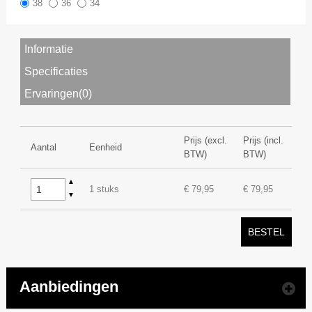
38
36
34
Informatie
Specificaties
Ervaringen(0)
Prijs (excl.
Prijs (incl.
Aantal
Eenheid
BTW)
BTW)
▲
1 stuks
€ 79,95
€ 79,95
▼
BESTEL
Aanbiedingen