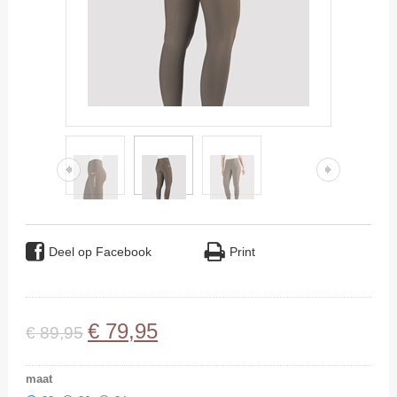
Deel op Facebook
Print
€
79
,
95
€
89
,
95
maat