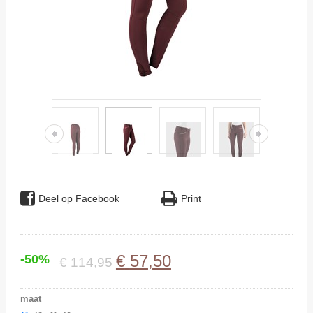
Deel op Facebook
Print
€
57
,
50
-50%
€
114
,
95
maat