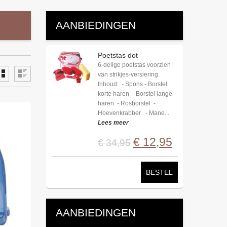
AANBIEDINGEN
Poetstas dot
6-delige poetstas voorzien
van strikjes-versiering.
Inhoud: - Spons - Borstel
korte haren - Borstel lange
haren - Rosborstel -
Hoevenkrabber - Mane...
Lees meer
€
12
,
95
€
34
,
95
BESTEL
AANBIEDINGEN