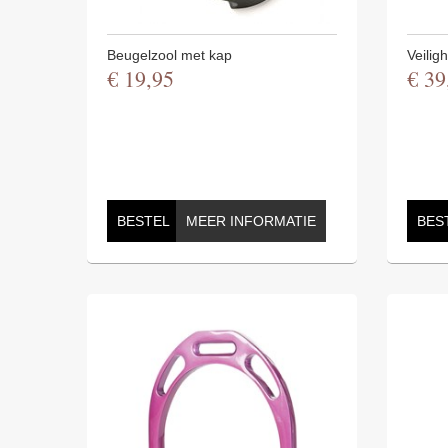
Beugelzool met kap
Veilig
€
19
,
95
€
39
BESTEL
MEER INFORMATIE
BES