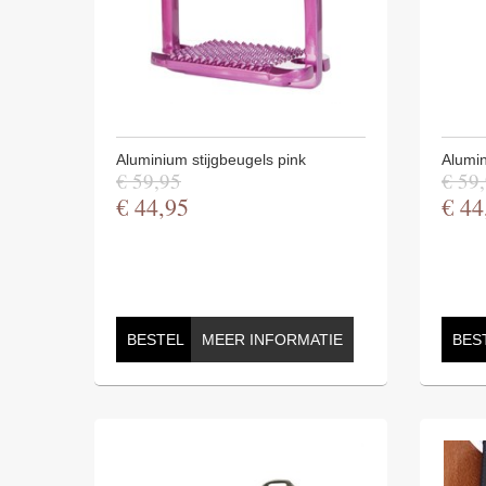
Aluminium stijgbeugels pink
Alumin
€
59
,
95
€
59
,
€
44
,
95
€
44
BESTEL
MEER INFORMATIE
BES