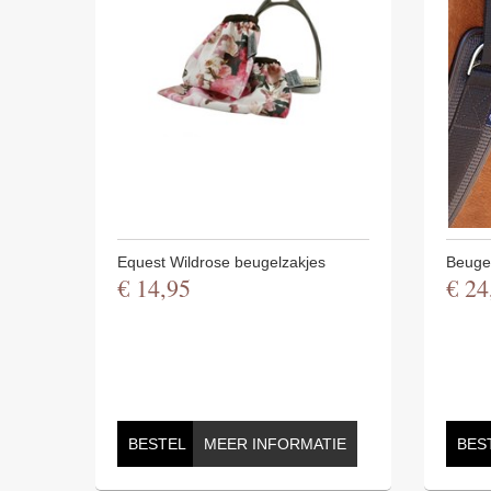
Equest Wildrose beugelzakjes
Beuge
€
14
,
95
€
24
BESTEL
MEER INFORMATIE
BES