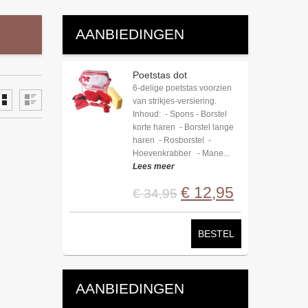
AANBIEDINGEN
Poetstas dot
6-delige poetstas voorzien
van strikjes-versiering.
Inhoud: - Spons - Borstel
korte haren - Borstel lange
haren - Rosborstel -
Hoevenkrabber - Mane...
Lees meer
€
12
,
95
€
34
,
95
BESTEL
AANBIEDINGEN