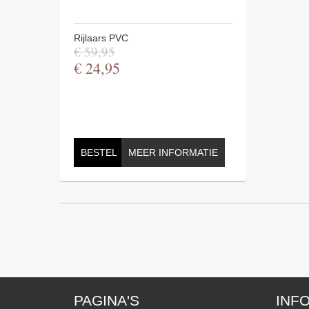
Rijlaars PVC
€
59
,
95
€
24
,
95
BESTEL
MEER INFORMATIE
PAGINA'S
INF