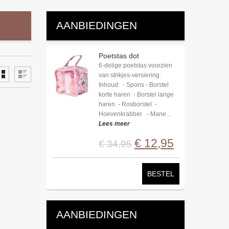
AANBIEDINGEN
Poetstas dot
6-delige poetstas voorzien
van strikjes-versiering.
Inhoud: - Spons - Borstel
korte haren - Borstel lange
haren - Rosborstel -
Hoevenkrabber - Mane...
Lees meer
€
12
,
95
€
34
,
95
BESTEL
AANBIEDINGEN