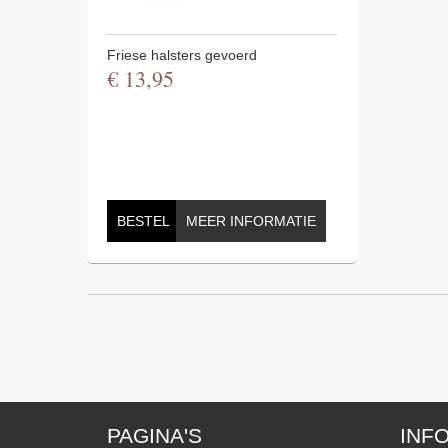
Friese halsters gevoerd
€
13
,
95
BESTEL
MEER INFORMATIE
PAGINA'S
INF