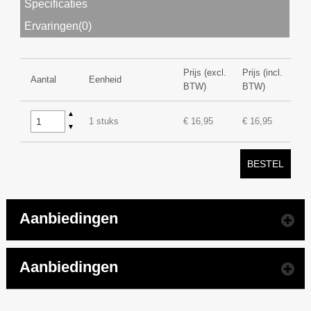
Specificaties
Ervaringen(0)
Prijs (excl.
Prijs (incl.
Aantal
Eenheid
BTW)
BTW)
▲
1 stuks
€ 16,95
€ 16,95
▼
BESTEL
Aanbiedingen
Aanbiedingen