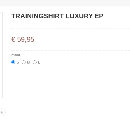
TRAININGSHIRT LUXURY EP
€
59
,
95
maat
S
M
L