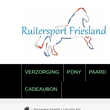
VERZORGING
PONY
PAARD
CADEAUBON