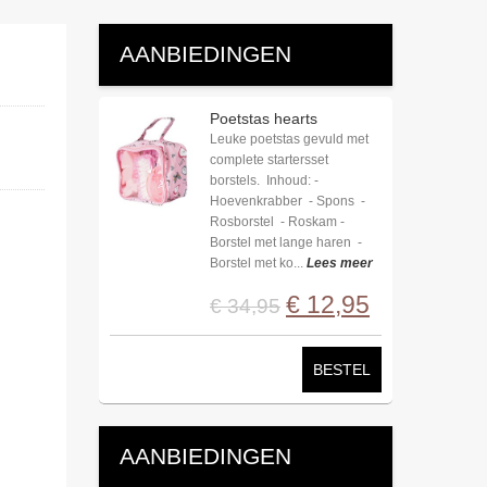
AANBIEDINGEN
Poetstas dot
6-delige poetstas voorzien
van strikjes-versiering.
Inhoud: - Spons - Borstel
korte haren - Borstel lange
haren - Rosborstel -
Hoevenkrabber - Mane...
Lees meer
€
12
,
95
€
34
,
95
BESTEL
AANBIEDINGEN