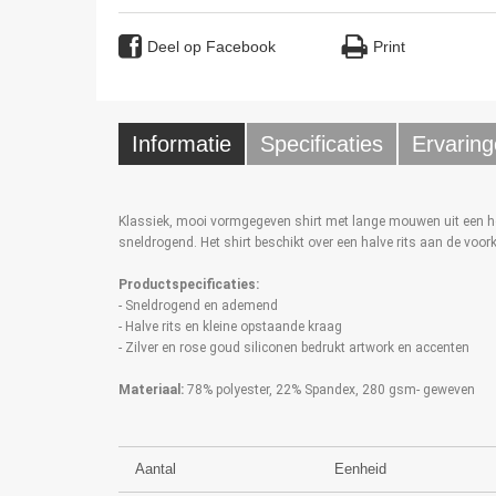
Deel op Facebook
Print
Informatie
Specificaties
Ervaring
Klassiek, mooi vormgegeven shirt met lange mouwen uit een ho
sneldrogend. Het shirt beschikt over een halve rits aan de voo
Productspecificaties:
- Sneldrogend en ademend
- Halve rits en kleine opstaande kraag
- Zilver en rose goud siliconen bedrukt artwork en accenten
Materiaal:
78% polyester, 22% Spandex, 280 gsm- geweven
Aantal
Eenheid