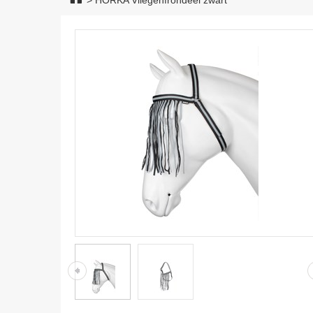
>
HORKA Vliegenfrondeel zwart