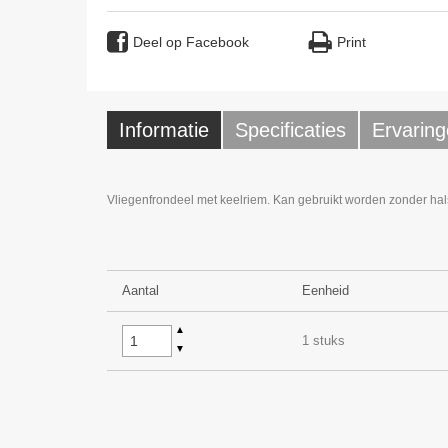
Deel op Facebook
Print
Informatie
Specificaties
Ervaring
Vliegenfrondeel met keelriem. Kan gebruikt worden zonder hals
Aantal
Eenheid
▲
1 stuks
▼