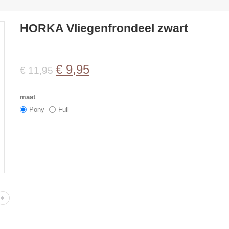
HORKA Vliegenfrondeel zwart
€
9
,
95
€
11
,
95
maat
Pony
Full