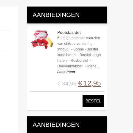
AANBIEDINGEN
Poetstas dot
6-delige poetstas voorzien
van strikjes-versiering.
Inhoud: - Spons - Borstel
korte haren - Borstel lange
haren - Rosborstel -
Hoevenkrabber - Mane...
Lees meer
€
12
,
95
€
34
,
95
BESTEL
AANBIEDINGEN