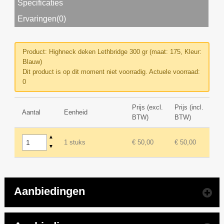
Specificaties
Ervaringen(0)
Product: Highneck deken Lethbridge 300 gr (maat: 175, Kleur:
Blauw)
Dit product is op dit moment niet voorradig. Actuele voorraad:
0
Prijs (excl.
Prijs (incl.
Aantal
Eenheid
BTW)
BTW)
▲
1 stuks
€ 50,00
€ 50,00
▼
Aanbiedingen