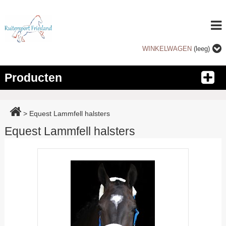
WINKELWAGEN
(leeg)
Producten
>
Equest Lammfell halsters
Equest Lammfell halsters